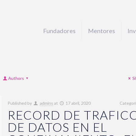
Fundadores
Mentores
In
Authors
S
Published by
admins
at
17 abril, 2020
Categor
RECORD DE TRAFIC
DE DATOS EN EL