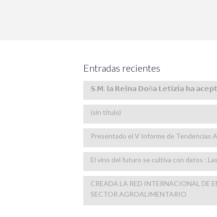
Entradas recientes
𝗦.𝗠. 𝗹𝗮 𝗥𝗲𝗶𝗻𝗮 𝗗𝗼ñ𝗮 𝗟𝗲𝘁𝗶𝘇𝗶𝗮 𝗵𝗮 𝗮𝗰𝗲𝗽
(sin título)
Presentado el V Informe de Tendencias A
El vino del futuro se cultiva con datos : L
CREADA LA RED INTERNACIONAL DE 
SECTOR AGROALIMENTARIO