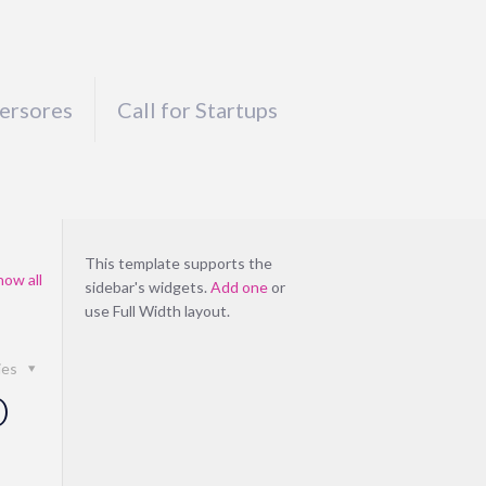
versores
Call for Startups
This template supports the
how all
sidebar's widgets.
Add one
or
use Full Width layout.
ies
O