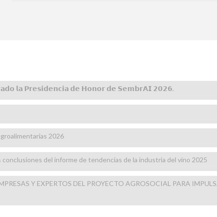
𝘁𝗮𝗱𝗼 𝗹𝗮 𝗣𝗿𝗲𝘀𝗶𝗱𝗲𝗻𝗰𝗶𝗮 𝗱𝗲 𝗛𝗼𝗻𝗼𝗿 𝗱𝗲 𝗦𝗲𝗺𝗯𝗿𝗔𝗜 𝟮𝟬𝟮𝟲.
groalimentarias 2026
as conclusiones del informe de tendencias de la industria del vino 2025
EMPRESAS Y EXPERTOS DEL PROYECTO AGROSOCIAL PARA IMPULS