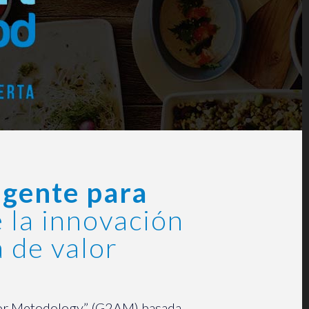
igente para
 la innovación
 de valor
ator Metodology” (G2AM) basada