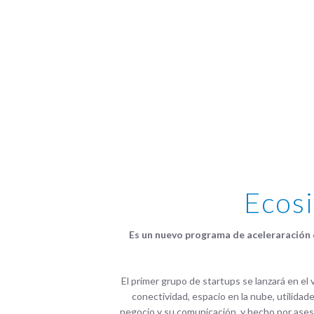
Ecos
Es un nuevo programa de aceleraración d
El primer grupo de startups se lanzará en el 
conectividad, espacio en la nube, utilidad
negocio y su comunicación, y hecho por aseso