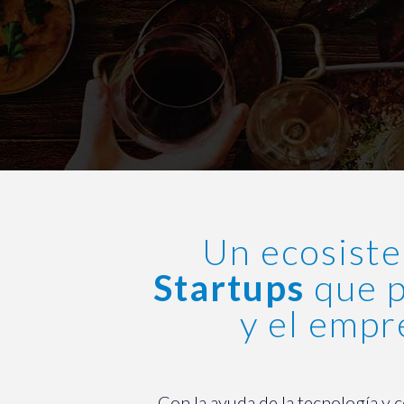
Un ecosist
Startups
que p
y el empr
Con la ayuda de la tecnología y