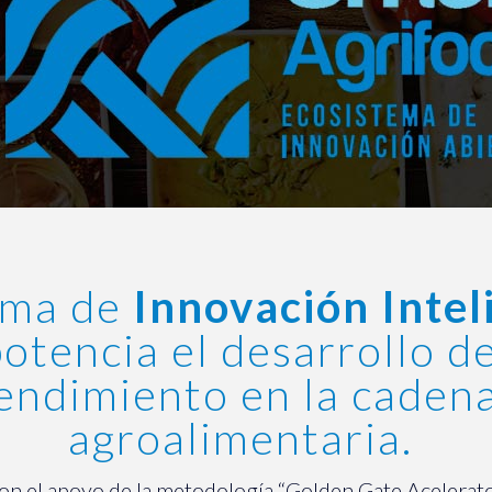
ema de
Innovación Intel
otencia el desarrollo de
endimiento en la cadena
agroalimentaria.
 con el apoyo de la metodología “Golden Gate Aceler