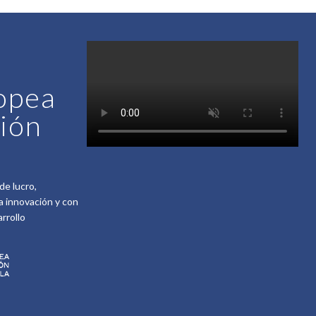
opea
ción
de lucro,
 innovación y con
rrollo