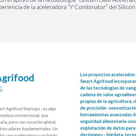
periencia de la aceleradora “Y Combinator” del Silicon 
Agrifood
Los proyectos acelerados 
Smart Agrifood incorporar
s
de las tecnologías de vang
cadena de valor agroalimen
propias de la agricultura, 
de precisión -sensorización
rt Agrifood Startups , es algo
herramientas avanzadas de
eradora convencional, que
seguridad alimentaria-uso
aña, pero con vocación global,
explotación de datos para
tres pilares fundamentales: Un
decisiones - bigdata, tecn
or, una aceleradora y un fondo