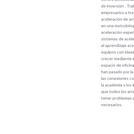
de inversión . Tr
empresarios a tr
aceleración de a
en una metodolog
aceleración expe
sistemas de acele
el aprendizaje ac
equipos con ideas
crecer mediante el
espacio de oficin
han pasado por la 
las conexiones con
la academia y los
que todos los ar
tener problemas p
necesarios.