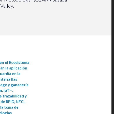
Valley.
en el Ecosistema
án la aplicación
uardía en la
taria (las
riego y ganadería
, IoT--,
 trazabilidad y
 de RFID, NFC-,
 la toma de
ologías