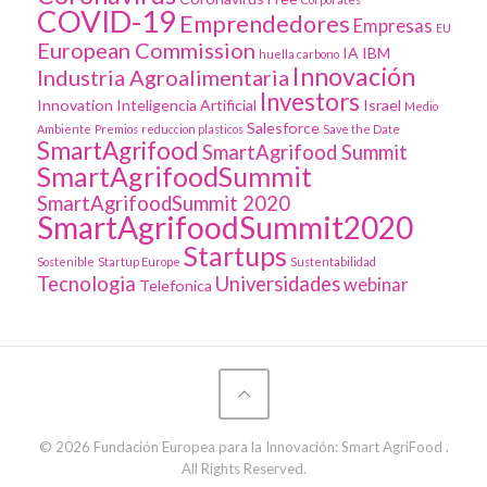
COVID-19
Emprendedores
Empresas
EU
European Commission
IA
IBM
huella carbono
Innovación
Industria Agroalimentaria
Investors
Innovation
Inteligencia Artificial
Israel
Medio
Salesforce
Ambiente
Premios
reduccion plasticos
Save the Date
SmartAgrifood
SmartAgrifood Summit
SmartAgrifoodSummit
SmartAgrifoodSummit 2020
SmartAgrifoodSummit2020
Startups
Sostenible
Startup Europe
Sustentabilidad
Tecnologia
Universidades
webinar
Telefonica
© 2026 Fundación Europea para la Innovación: Smart AgriFood .
All Rights Reserved.