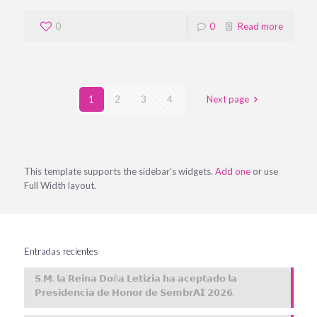
0
0
Read more
1
2
3
4
Next page
This template supports the sidebar's widgets.
Add one
or use
Full Width layout.
Entradas recientes
𝗦.𝗠. 𝗹𝗮 𝗥𝗲𝗶𝗻𝗮 𝗗𝗼ñ𝗮 𝗟𝗲𝘁𝗶𝘇𝗶𝗮 𝗵𝗮 𝗮𝗰𝗲𝗽𝘁𝗮𝗱𝗼 𝗹𝗮
𝗣𝗿𝗲𝘀𝗶𝗱𝗲𝗻𝗰𝗶𝗮 𝗱𝗲 𝗛𝗼𝗻𝗼𝗿 𝗱𝗲 𝗦𝗲𝗺𝗯𝗿𝗔𝗜 𝟮𝟬𝟮𝟲.