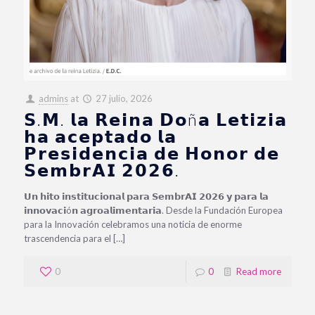
admins
at
27 julio, 2026
𝗦.𝗠. 𝗹𝗮 𝗥𝗲𝗶𝗻𝗮 𝗗𝗼ñ𝗮 𝗟𝗲𝘁𝗶𝘇𝗶𝗮
𝗵𝗮 𝗮𝗰𝗲𝗽𝘁𝗮𝗱𝗼 𝗹𝗮
𝗣𝗿𝗲𝘀𝗶𝗱𝗲𝗻𝗰𝗶𝗮 𝗱𝗲 𝗛𝗼𝗻𝗼𝗿 𝗱𝗲
𝗦𝗲𝗺𝗯𝗿𝗔𝗜 𝟮𝟬𝟮𝟲.
𝗨𝗻 𝗵𝗶𝘁𝗼 𝗶𝗻𝘀𝘁𝗶𝘁𝘂𝗰𝗶𝗼𝗻𝗮𝗹 𝗽𝗮𝗿𝗮 𝗦𝗲𝗺𝗯𝗿𝗔𝗜 𝟮𝟬𝟮𝟲 𝘆 𝗽𝗮𝗿𝗮 𝗹𝗮
𝗶𝗻𝗻𝗼𝘃𝗮𝗰𝗶ó𝗻 𝗮𝗴𝗿𝗼𝗮𝗹𝗶𝗺𝗲𝗻𝘁𝗮𝗿𝗶𝗮. Desde la Fundación Europea
para la Innovación celebramos una noticia de enorme
trascendencia para el […]
0
0
Read more