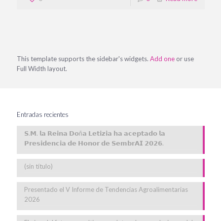
This template supports the sidebar's widgets.
Add one
or use
Full Width layout.
Entradas recientes
𝗦.𝗠. 𝗹𝗮 𝗥𝗲𝗶𝗻𝗮 𝗗𝗼ñ𝗮 𝗟𝗲𝘁𝗶𝘇𝗶𝗮 𝗵𝗮 𝗮𝗰𝗲𝗽𝘁𝗮𝗱𝗼 𝗹𝗮
𝗣𝗿𝗲𝘀𝗶𝗱𝗲𝗻𝗰𝗶𝗮 𝗱𝗲 𝗛𝗼𝗻𝗼𝗿 𝗱𝗲 𝗦𝗲𝗺𝗯𝗿𝗔𝗜 𝟮𝟬𝟮𝟲.
(sin título)
Presentado el V Informe de Tendencias Agroalimentarias
2026