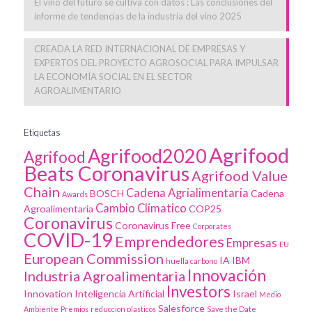
El vino del futuro se cultiva con datos : Las conclusiones del
informe de tendencias de la industria del vino 2025
CREADA LA RED INTERNACIONAL DE EMPRESAS Y
EXPERTOS DEL PROYECTO AGROSOCIAL PARA IMPULSAR
LA ECONOMÍA SOCIAL EN EL SECTOR
AGROALIMENTARIO
Etiquetas
Agrifood
Agrifood2020
Agrifood
Beats Coronavirus
Agrifood Value
Chain
Cadena Agrialimentaria
BOSCH
Cadena
Awards
Cambio Climatico
Agroalimentaria
COP25
Coronavirus
Coronavirus Free
Corporates
COVID-19
Emprendedores
Empresas
EU
European Commission
IA
IBM
huella carbono
Innovación
Industria Agroalimentaria
Investors
Innovation
Inteligencia Artificial
Israel
Medio
Salesforce
Ambiente
Premios
reduccion plasticos
Save the Date