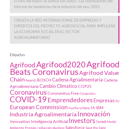
El vino del futuro se cultiva con datos : Las conclusiones del
informe de tendencias de la industria del vino 2025
CREADA LA RED INTERNACIONAL DE EMPRESAS Y
EXPERTOS DEL PROYECTO AGROSOCIAL PARA IMPULSAR
LA ECONOMÍA SOCIAL EN EL SECTOR
AGROALIMENTARIO
Etiquetas
Agrifood
Agrifood2020
Agrifood
Beats Coronavirus
Agrifood Value
Chain
Cadena Agrialimentaria
BOSCH
Cadena
Awards
Cambio Climatico
Agroalimentaria
COP25
Coronavirus
Coronavirus Free
Corporates
COVID-19
Emprendedores
Empresas
EU
European Commission
IA
IBM
huella carbono
Innovación
Industria Agroalimentaria
Investors
Innovation
Inteligencia Artificial
Israel
Medio
Salesforce
Ambiente
Premios
reduccion plasticos
Save the Date