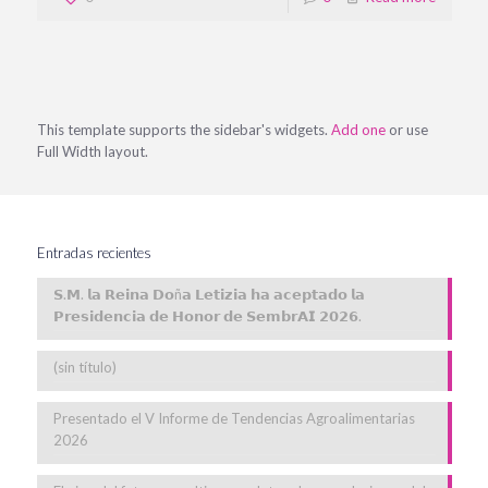
This template supports the sidebar's widgets.
Add one
or use
Full Width layout.
Entradas recientes
𝗦.𝗠. 𝗹𝗮 𝗥𝗲𝗶𝗻𝗮 𝗗𝗼ñ𝗮 𝗟𝗲𝘁𝗶𝘇𝗶𝗮 𝗵𝗮 𝗮𝗰𝗲𝗽𝘁𝗮𝗱𝗼 𝗹𝗮
𝗣𝗿𝗲𝘀𝗶𝗱𝗲𝗻𝗰𝗶𝗮 𝗱𝗲 𝗛𝗼𝗻𝗼𝗿 𝗱𝗲 𝗦𝗲𝗺𝗯𝗿𝗔𝗜 𝟮𝟬𝟮𝟲.
(sin título)
Presentado el V Informe de Tendencias Agroalimentarias
2026