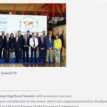
od Summit’19
——————————————-
 SmartAgrifood Summit
with enormous success.
your contribution to the event, which was organized and led by the
Euro
)
and
Startup Europe of the European Commission.