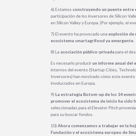
6) Estamos
construyendo un puente entre e
participación de los inversores de Silicon Val
en Silicon Valley y Europa.
(Por ejemplo, el e
7) El evento ha provocado una
explosión de 
ecosistema smartagrifood ya emergente.
8) La
asociación público-privada
para el de
Es necesario producir
un informe anual del
internos del evento (Startup Cities, Technol
Inversores) han mostrado cómo este evento 
involucrados en Europa.
9)
La estrategia Botom-up de los 14 evento
promover el ecosistema de inicio ha sido
seleccionadas para el Elevator Pitch proven
para su
buscar fondos.
10)
Ahora comenzamos a trabajar en la hoj
Fundación y el ecosistema europeo de Sm