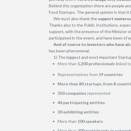
Behind this organization there are people an
Food Startups. The general opinion is that it 
We must also thank the
support numerou
Thanks also to the Public Institutions, espec
support, with the presence of the Minister o
participated in the event, and have been of an
And of course to investors who have also
has been phenomenal.
1) The biggest and most important Startups
More than
1,200 professionals
linked t
Representatives from
19 countries
More than 80 startups, from 8 countr
350 companies
represented
46 participating entities
30 exhibiting entities
More than
100 speakers
More than
200 participants in networ