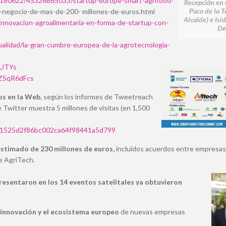
/20180622/45326865033/startup-europe-smart-agrifood-
Recepción en 
Paco de la T
e-negocio-de-mas-de-200- millones-de-euros.html
Alcalde) e Isi
innovacion-agroalimentaria-en-forma-de-startup-con-
De
alidad/la-gran-cumbre-europea-de-la-agrotecnologia-
VUTYs
rlZSqR6dFcs
os en la Web
, según los informes de Tweetreach
e Twitter muestra 5 millones de visitas (en 1,500
1525d2f86bc002ca64f98441a5d799
stimado de 230 millones de euros,
incluidos acuerdos entre empresas, 
e AgriTech.
presentaron en los 14 eventos satelitales ya obtuvieron
innovación y el ecosistema europeo
de nuevas empresas