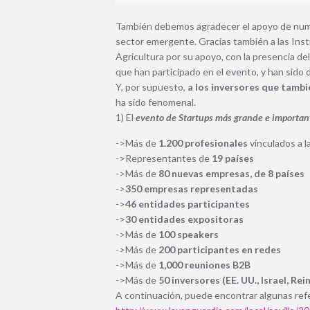
También debemos agradecer el apoyo de nume
sector emergente.
Gracias también a las Inst
Agricultura por su apoyo, con la presencia de
que han participado en el evento, y han sido d
Y, por supuesto,
a los inversores que tamb
ha sido fenomenal.
1) El
evento de Startups más grande e importan
->Más de
1.200 profesionales
vinculados a l
->Representantes de
19 países
->Más de
80 nuevas empresas, de 8 países
->
350 empresas representadas
->
46 entidades participantes
->
30 entidades expositoras
->Más de
100 speakers
->Más de
200 participantes en redes
->Más de
1,000 reuniones B2B
->Más de
50 inversores (EE. UU., Israel, Re
A continuación, puede encontrar algunas refe