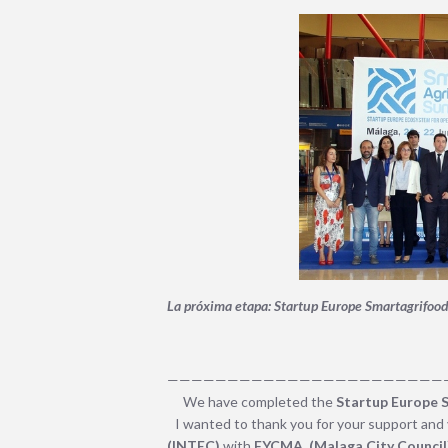
La próxima etapa: Startup Europe Smartagrifo
———————————————————————
We have completed the
Startup Europe
I wanted to thank you for your support and 
(INTEC)
with
FYCMA, (Malaga City Council