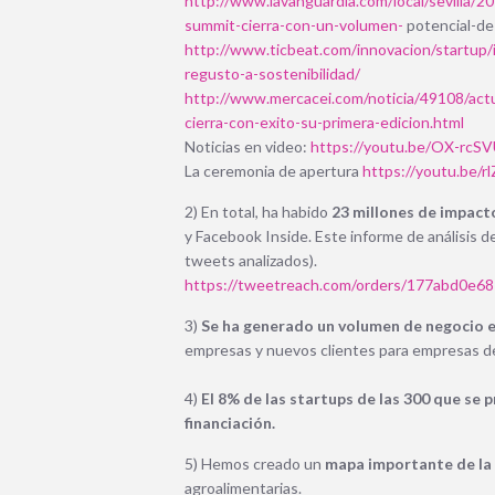
http://www.lavanguardia.com/local/sevilla
summit-cierra-con-un-volumen-
potencial-d
http://www.ticbeat.com/innovacion/startup/
regusto-a-sostenibilidad/
http://www.mercacei.com/noticia/49108/actu
cierra-con-exito-su-primera-edicion.html
Noticias en video:
https://youtu.be/OX-rcS
La ceremonia de apertura
https://youtu.be/
2) En total, ha habido
23 millones de impact
y Facebook Inside.
Este informe de análisis d
tweets analizados).
https://tweetreach.com/orders
/177abd0e68
3)
Se ha generado un volumen de negocio e
empresas y nuevos clientes para empresas d
4)
El 8% de las startups de las 300 que se 
financiación.
5) Hemos creado un
mapa importante de la 
agroalimentarias.