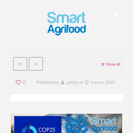
Show all
0
Published by
admins
at
3 enero, 2020
Reproductor
de
vídeo