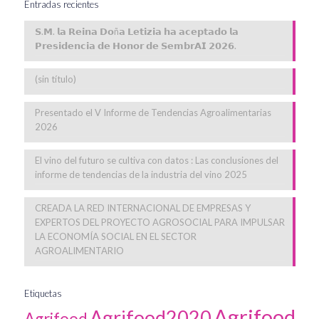
Entradas recientes
𝗦.𝗠. 𝗹𝗮 𝗥𝗲𝗶𝗻𝗮 𝗗𝗼ñ𝗮 𝗟𝗲𝘁𝗶𝘇𝗶𝗮 𝗵𝗮 𝗮𝗰𝗲𝗽𝘁𝗮𝗱𝗼 𝗹𝗮
𝗣𝗿𝗲𝘀𝗶𝗱𝗲𝗻𝗰𝗶𝗮 𝗱𝗲 𝗛𝗼𝗻𝗼𝗿 𝗱𝗲 𝗦𝗲𝗺𝗯𝗿𝗔𝗜 𝟮𝟬𝟮𝟲.
(sin título)
Presentado el V Informe de Tendencias Agroalimentarias
2026
El vino del futuro se cultiva con datos : Las conclusiones del
informe de tendencias de la industria del vino 2025
CREADA LA RED INTERNACIONAL DE EMPRESAS Y
EXPERTOS DEL PROYECTO AGROSOCIAL PARA IMPULSAR
LA ECONOMÍA SOCIAL EN EL SECTOR
AGROALIMENTARIO
Etiquetas
Agrifood
Agrifood2020
Agrifood