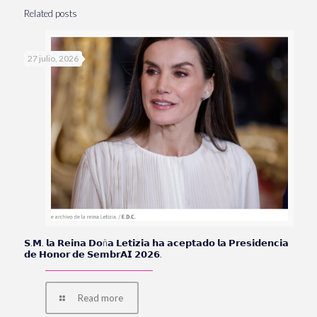
Related posts
27 julio, 2026
𝗦.𝗠. 𝗹𝗮 𝗥𝗲𝗶𝗻𝗮 𝗗𝗼ñ𝗮 𝗟𝗲𝘁𝗶𝘇𝗶𝗮 𝗵𝗮 𝗮𝗰𝗲𝗽𝘁𝗮𝗱𝗼 𝗹𝗮 𝗣𝗿𝗲𝘀𝗶𝗱𝗲𝗻𝗰𝗶𝗮
𝗱𝗲 𝗛𝗼𝗻𝗼𝗿 𝗱𝗲 𝗦𝗲𝗺𝗯𝗿𝗔𝗜 𝟮𝟬𝟮𝟲.
Read more