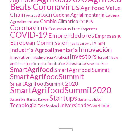
Beats Coronavirus
Agrifood Value
Chain
Cadena Agrialimentaria
BOSCH
Cadena
Awards
Cambio Climatico
Agroalimentaria
COP25
Coronavirus
Coronavirus Free
Corporates
COVID-19
Emprendedores
Empresas
EU
European Commission
IA
IBM
huella carbono
Innovación
Industria Agroalimentaria
Investors
Innovation
Inteligencia Artificial
Israel
Medio
Salesforce
Ambiente
Premios
reduccion plasticos
Save the Date
SmartAgrifood
SmartAgrifood Summit
SmartAgrifoodSummit
SmartAgrifoodSummit 2020
SmartAgrifoodSummit2020
Startups
Sostenible
Startup Europe
Sustentabilidad
Tecnologia
Universidades
webinar
Telefonica